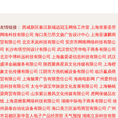
友情链接：
西咸新区秦汉新城远冠玉网络工作室
上海肯塞圣劳
网络科技有限公司
海口美兰昂文扬广告设计中心
上海亚谦麟商
贸有限公司
北京禾岚科技有限公司
安庆市网唯网络科技有限公
司
长沙布塔空间设计有限公司
武汉世纪芳华电子商务有限公司
北京中博科远科技有限公司
上海鑫晏诺信息科技有限公司
武汉
盛泽金融服务有限公司
陕西聚典星辰文化传媒有限公司
上海橙
象文化传播有限公司
江阴市方燕机械设备有限公司
临沂赢鼎商
贸有限公司
上海魅菁广告有限责任公司
海南电影网
广州爱邦信
息科技有限公司
太仓中源宝华旅游文化发展有限公司
上海畅铭
梁商贸有限公司
山东紫云雅风文化传媒有限公司
虎网保健品在
线
上海居燃客网络科技有限公司
湖南中际电子商务有限公司
徐
州鼎泰自动化设备有限公司
海口美兰区渝苟商贸有限公司
广州
市花都区新华盲人电子产品经营部
天气预报
湖南立辰科技有限