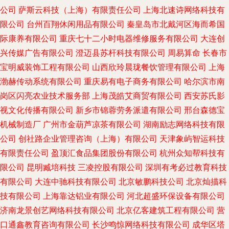
公司
萨斯云科技（上海）有限责任公司
上海北速诗网络科技有
限公司
台州百翔休闲用品有限公司
秦皇岛市北戴河区海而希国
际康养有限公司
重庆七十二小时电器维修服务有限公司
大连创
兴传媒广告有限公司
澄迈县苏杆科技有限公司
周易算命
长春市
宝明威装饰工程有限公司
山西欣玲晨珑餐饮管理有限公司
上海
渤赫传动系统有限公司
重庆易有电子商务有限公司
哈尔滨市南
岗区闪亮农业技术服务部
上海茂皓艾商贸有限公司
西安苏氏影
视文化传播有限公司
新乡市锦蓉劳务派遣有限公司
邢台森德宝
机械制造厂
广州市金葫芦凉茶有限公司
湖南励志网络科技有限
公司
创社路企业管理咨询（上海）有限公司
天津象屿智运科技
有限责任公司
盈顶汇食品集团股份有限公司
杭州众知帮科技有
限公司
昆明臧培科技
三凌控股有限公司
深圳有考必过教育科技
有限公司
大连中驰科技有限公司
北京敏鹏科技公司
北京灿描科
技有限公司
上海靠达铝业有限公司
河北超盛环保设备有限公司
济南龙景创艺网络科技有限公司
北京亿客建筑工程有限公司
营
口通鑫教育咨询有限公司
长沙鸣惊网络科技有限公司
成华区塔