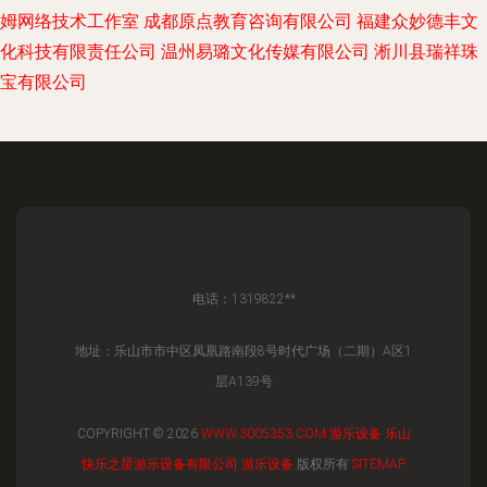
姆网络技术工作室
成都原点教育咨询有限公司
福建众妙德丰文
化科技有限责任公司
温州易璐文化传媒有限公司
淅川县瑞祥珠
宝有限公司
电话：1319822**
地址：乐山市市中区凤凰路南段8号时代广场（二期）A区1
层A139号
COPYRIGHT © 2026
WWW.3005353.COM
游乐设备
乐山
快乐之星游乐设备有限公司
游乐设备
版权所有
SITEMAP