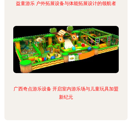
益童游乐 户外拓展设备与体能拓展设计的领航者
广西奇点游乐设备 开启室内游乐场与儿童玩具加盟
新纪元