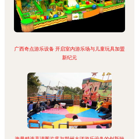
广西奇点游乐设备 开启室内游乐场与儿童玩具加盟
新纪元
海量精选高清图片库与郑州大洋游乐设备的创新融