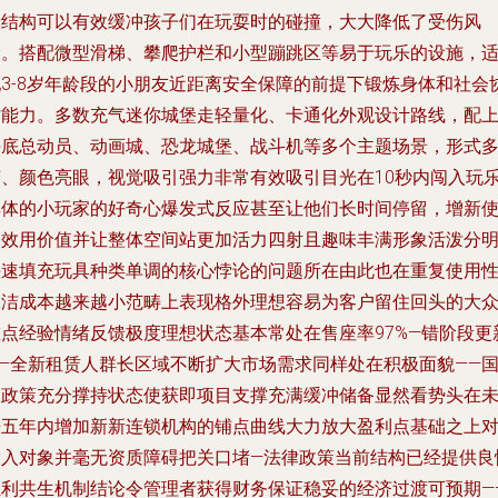
囊结构可以有效缓冲孩子们在玩耍时的碰撞，大大降低了受伤风
险。搭配微型滑梯、攀爬护栏和小型蹦跳区等易于玩乐的设施，
配3-8岁年龄段的小朋友近距离安全保障的前提下锻炼身体和社会
作能力。多数充气迷你城堡走轻量化、卡通化外观设计路线，配
海底总动员、动画城、恐龙城堡、战斗机等多个主题场景，形式
变、颜色亮眼，视觉吸引强力非常有效吸引目光在10秒内闯入玩
群体的小玩家的好奇心爆发式反应甚至让他们长时间停留，增新
用效用价值并让整体空间站更加活力四射且趣味丰满形象活泼分
快速填充玩具种类单调的核心悖论的问题所在由此也在重复使用性
保洁成本越来越小范畴上表现格外理想容易为客户留住回头的大
重点经验情绪反馈极度理想状态基本常处在售座率97%—错阶段更
——全新租赁人群长区域不断扩大市场需求同样处在积极面貌——
内政策充分撑持状态使获即项目支撑充满缓冲储备显然看势头在
来五年内增加新新连锁机构的铺点曲线大力放大盈利点基础之上
投入对象并毫无资质障碍把关口堵—法律政策当前结构已经提供良
互利共生机制结论令管理者获得财务保证稳妥的经济过渡可预期—