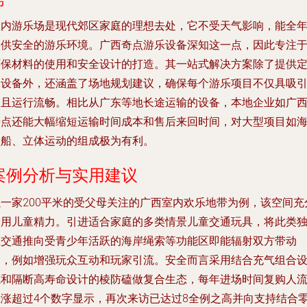
室内游乐场是现代郊区家庭的理想去处，它不受天气影响，能全
提供安全的游乐环境。广西奇点游乐设备深知这一点，因此专注
环保材料的使用和安全设计的打造。其一站式解决方案除了提供
制设备外，还涵盖了场地规划建议，确保每个游乐项目不仅具吸
力且运行流畅。相比从广东等地长途运输的设备，本地企业如广
奇点还能大幅缩短运输时间成本和售后来回时间，对大型项目如
盗船、立体运动的组成极为有利。
案例分析与实用建议
以一家200平米的受父母关注的广西室内欢乐地带为例，该空间充
利用儿童精力。引进适合家庭的多类情景儿童交通玩具，将此类
立交通推向受青少年活跃的海岸绳索等功能区即能辐射双方带动
力，例如增强玩众互动和玩家引流。安全而言采用结合充气组合
施和隔断高寿命设计的棱防磕做复合生态，每年进场时间复购人
上涨超过4个数字显示，再次来访已达过8全例之高并向支持结合