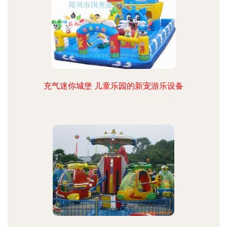
充气迷你城堡 儿童乐园的新宠游乐设备