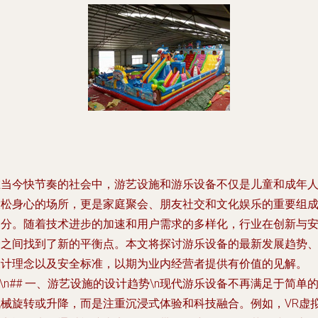
在当今快节奏的社会中，游艺设施和游乐设备不仅是儿童和成年
放松身心的场所，更是家庭聚会、朋友社交和文化娱乐的重要组
部分。随着技术进步的加速和用户需求的多样化，行业在创新与
全之间找到了新的平衡点。本文将探讨游乐设备的最新发展趋势
设计理念以及安全标准，以期为业内经营者提供有价值的见解。
n\n## 一、游艺设施的设计趋势\n现代游乐设备不再满足于简单
机械旋转或升降，而是注重沉浸式体验和科技融合。例如，VR虚