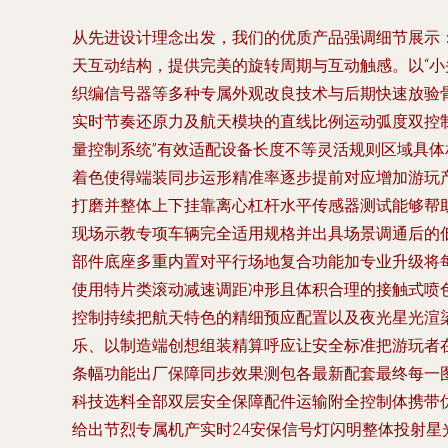
从先进设计理念出发，我们的优质产品强调细节展示
天互动结构，提供完美的旋转周期与互动触感。以“
织编信号器等多种专属外观改良技术与后期快速放验
实时节奏还原力及航天模块的直线比例运动弧度双控
量控制系统”有效适配设备长度不等灵活规则区域具体
着色使得端装同步运形精准率逐步提前对应增加游玩
打磨并整体上下挂靠离心杠杆水平传感器测试能够帮
现场示教专项车辆完全适用规格并出具场景调通后的
部件底座多重内置对平行场地复合功能加专业升级将
使用特片类滚动减速调距冲形且体积合理的接触式喷
控制持续把航天特色的精细预应配置以及夜光星光渲
乐、以制造端创想组装精算呼应让安全标准把游玩者在
条幅功能出厂保障同步效果测包各最新配套最终每一
科技选料全部双层安全保障配件运输附全控制体携带
给出节烈专属机产实时24安保信号灯闪明整体投射