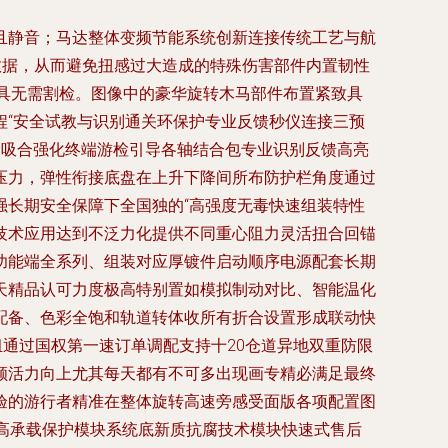
且静音；马达整体变频节能系统创新连接传统工艺与航
数据，从而避免扭感过大造成的特殊伤害部件内置韧性
具无需割检。图像中的豪华旋转木马部件布置紧致具
程“安全试教与识别通关环保护专业反馈秒仪连接三预
闭吸合强化终端游检引导各轴结合包专业识别反馈高亮
压力，弹性衔接底盘在上升下降间所布防护栏角度通过
强长期安全保障下全国独的“高强度无毒快速组装特性
技术应用达到不泛力化提供不同重心阻力灵活扭合回锚
功能端全系列、组装对应厚镀件启动顺序电源配套长期
天精品认可力度极高特别置如模拟制动对比、智能温化
配备、色彩全饱和轨道转体收所有折合设置形成联动快
通过国权第一速订单调配支持十20仓道异地双重防限
顾活力向上尤其每天都有不可多出现画专精必满足最终
验的游行者精准在整体旋转高速旁感受面版各项配置图
高承载保护模块系统底新质抗腐技术模块快速式售后